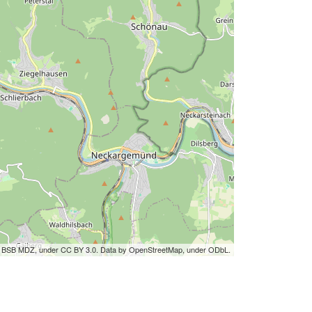
by BSB MDZ, under CC BY 3.0. Data by OpenStreetMap, under ODbL.