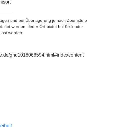
isort
etragen und bei Überlagerung je nach Zoomstufe
ltet werden. Jeder Ort bietet bei Klick oder
löst werden.
hie.de/gnd1018066594.html#indexcontent
reiheit