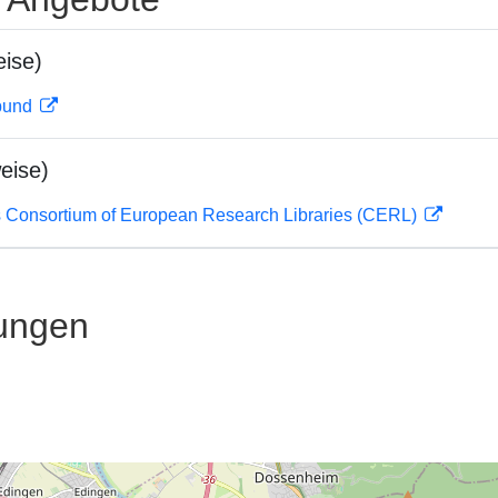
ise)
rbund
eise)
 Consortium of European Research Libraries (CERL)
ungen