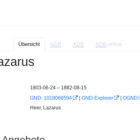
Übersicht
NDB
ADB
NDB
-online
azarus
1803-06-24 – 1882-08-15
GND: 1018066594
|
GND-Explorer
|
OGND
Heer, Lazarus
e Angebote