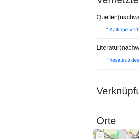
Quellen(nachwe
* Kalliope-Ve
Literatur(nachw
Thesaurus des
Verknüpf
Orte
+