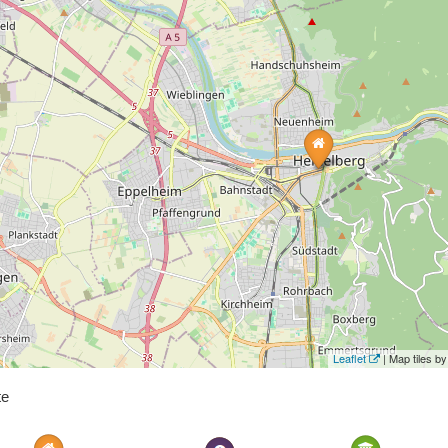
Leaflet
| Map tiles 
te