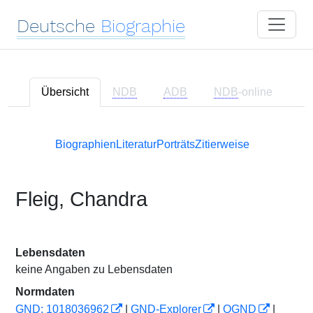
Deutsche
Biographie
Übersicht
NDB
ADB
NDB
-online
Biographien
Literatur
Porträts
Zitierweise
Fleig, Chandra
Lebensdaten
keine Angaben zu Lebensdaten
Normdaten
GND: 1018036962
|
GND-Explorer
|
OGND
|