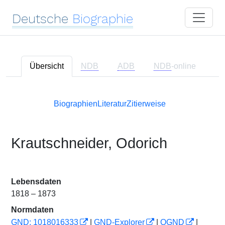
Deutsche
Biographie
Übersicht
NDB
ADB
NDB
-online
Biographien
Literatur
Zitierweise
Krautschneider, Odorich
Lebensdaten
1818 – 1873
Normdaten
GND: 1018016333
|
GND-Explorer
|
OGND
|