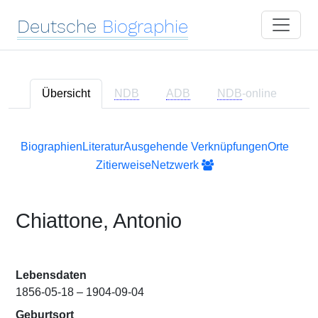
Deutsche
Biographie
Übersicht
NDB
ADB
NDB
-online
Biographien
Literatur
Ausgehende Verknüpfungen
Orte
Zitierweise
Netzwerk
Chiattone, Antonio
Lebensdaten
1856-05-18 – 1904-09-04
Geburtsort