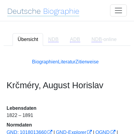
Deutsche
Biographie
Übersicht
NDB
ADB
NDB
-online
Biographien
Literatur
Zitierweise
Krčméry, August Horislav
Lebensdaten
1822 – 1891
Normdaten
GND: 1018013660
|
GND-Explorer
|
OGND
|