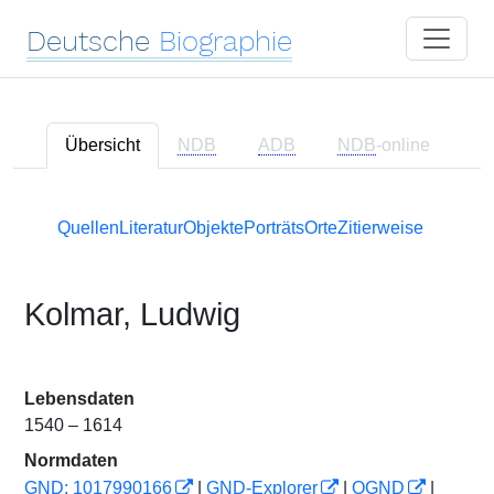
Deutsche
Biographie
Übersicht
NDB
ADB
NDB
-online
Quellen
Literatur
Objekte
Porträts
Orte
Zitierweise
Kolmar, Ludwig
Lebensdaten
1540 – 1614
Normdaten
GND: 1017990166
|
GND-Explorer
|
OGND
|