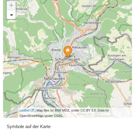
+
-
Leaflet
| Map tiles by BSB MDZ, under CC BY 3.0. Data by
OpenStreetMap, under ODbL.
Symbole auf der Karte