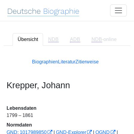
Deutsche
Biographie
Übersicht
NDB
ADB
NDB
-online
Biographien
Literatur
Zitierweise
Krepper, Johann
Lebensdaten
1799 – 1861
Normdaten
GND: 1017989850
|
GND-Explorer
|
OGND
|