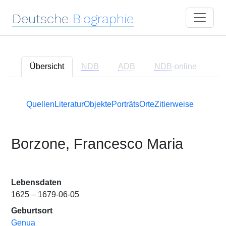
Deutsche
Biographie
Übersicht
NDB
ADB
NDB
-online
Quellen
Literatur
Objekte
Porträts
Orte
Zitierweise
Borzone, Francesco Maria
Lebensdaten
1625 – 1679-06-05
Geburtsort
Genua