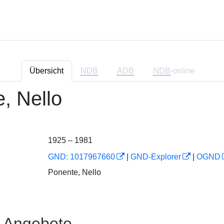
Übersicht
NDB
ADB
NDB
-online
, Nello
1925 – 1981
GND: 1017967660
|
GND-Explorer
|
OGND
Ponente, Nello
e Angebote