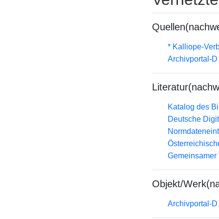
Quellen(nachwe
* Kalliope-Ve
Archivportal-
Literatur(nachw
Katalog des B
Deutsche Digit
Normdateneint
Österreichisc
Gemeinsamer 
Objekt/Werk(n
Archivportal-