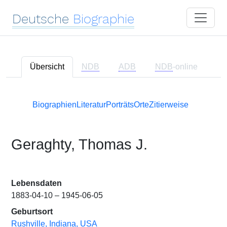
Deutsche
Biographie
Übersicht
NDB
ADB
NDB
-online
Biographien
Literatur
Porträts
Orte
Zitierweise
Geraghty, Thomas J.
Lebensdaten
1883-04-10 – 1945-06-05
Geburtsort
Rushville, Indiana, USA