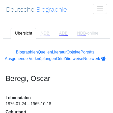
Deutsche
Biographie
Übersicht
NDB
ADB
NDB
-online
Biographien
Quellen
Literatur
Objekte
Porträts
Ausgehende Verknüpfungen
Orte
Zitierweise
Netzwerk
Beregi, Oscar
Lebensdaten
1876-01-24 – 1965-10-18
Geburtsort