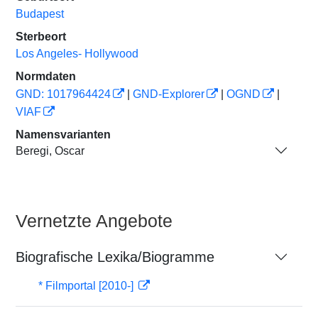
Budapest
Sterbeort
Los Angeles- Hollywood
Normdaten
GND: 1017964424
|
GND-Explorer
|
OGND
|
VIAF
Namensvarianten
Beregi, Oscar
Vernetzte Angebote
Biografische Lexika/Biogramme
* Filmportal [2010-]