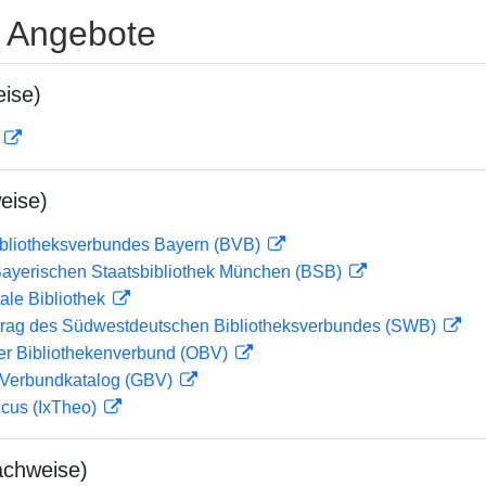
e Angebote
ise)
D
eise)
ibliotheksverbundes Bayern (BVB)
 Bayerischen Staatsbibliothek München (BSB)
ale Bibliothek
rag des Südwestdeutschen Bibliotheksverbundes (SWB)
her Bibliothekenverbund (OBV)
Verbundkatalog (GBV)
icus (IxTheo)
achweise)