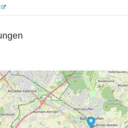
D
ungen