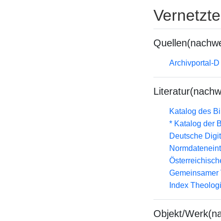
Vernetzt
Quellen(nachwe
Archivportal-
Literatur(nachw
Katalog des B
* Katalog der
Deutsche Digit
Normdateneint
Österreichisc
Gemeinsamer 
Index Theolog
Objekt/Werk(n