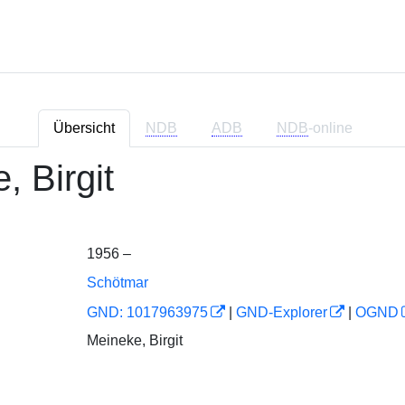
Übersicht
NDB
ADB
NDB
-online
, Birgit
1956 –
Schötmar
GND: 1017963975
|
GND-Explorer
|
OGND
Meineke, Birgit