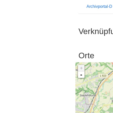
Archivportal-
Verknüpf
Orte
+
-