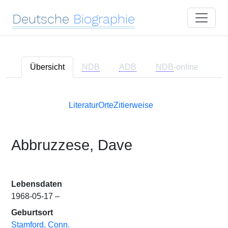
Deutsche
Biographie
Übersicht
NDB
ADB
NDB
-online
Literatur
Orte
Zitierweise
Abbruzzese, Dave
Lebensdaten
1968-05-17 –
Geburtsort
Stamford, Conn.