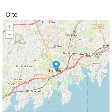
Orte
+
-