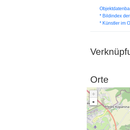
Objektdatenba
* Bildindex de
* Künstler im
Verknüpf
Orte
+
-