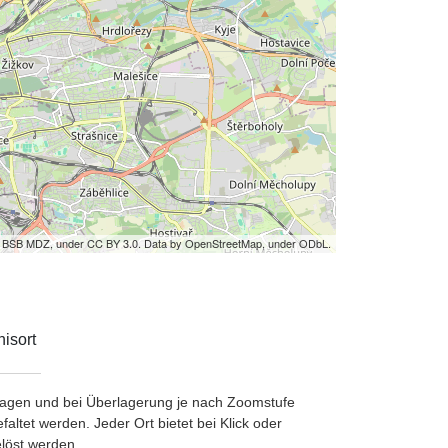
by BSB MDZ, under CC BY 3.0. Data by OpenStreetMap, under ODbL.
isort
etragen und bei Überlagerung je nach Zoomstufe
ltet werden. Jeder Ort bietet bei Klick oder
löst werden.