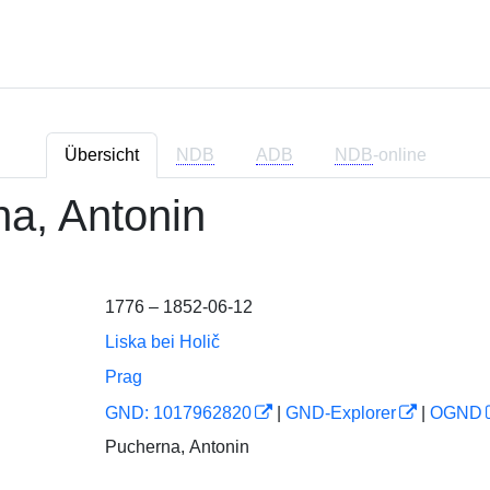
Übersicht
NDB
ADB
NDB
-online
a, Antonin
1776 – 1852-06-12
Liska bei Holič
Prag
GND: 1017962820
|
GND-Explorer
|
OGND
Pucherna, Antonin