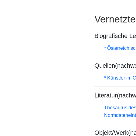
Vernetzt
Biografische L
* Österreichis
Quellen(nachwe
* Künstler im
Literatur(nachw
Thesaurus des
Normdateneint
Objekt/Werk(n