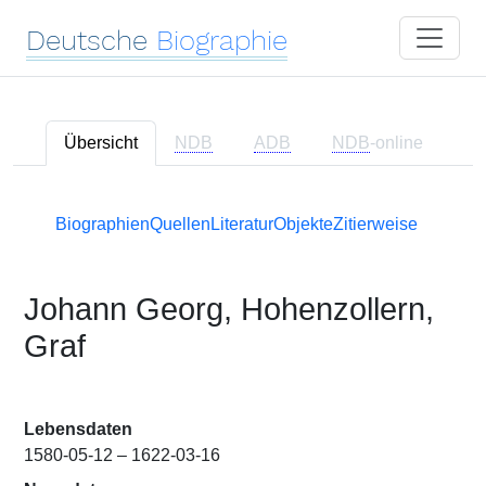
Deutsche
Biographie
Übersicht
NDB
ADB
NDB
-online
Biographien
Quellen
Literatur
Objekte
Zitierweise
Johann Georg, Hohenzollern,
Graf
Lebensdaten
1580-05-12 – 1622-03-16