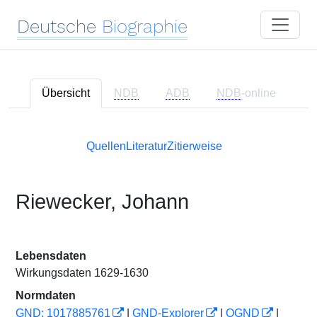
Deutsche
Biographie
Übersicht
NDB
ADB
NDB
-online
Quellen
Literatur
Zitierweise
Riewecker, Johann
Lebensdaten
Wirkungsdaten 1629-1630
Normdaten
GND: 1017885761
|
GND-Explorer
|
OGND
|