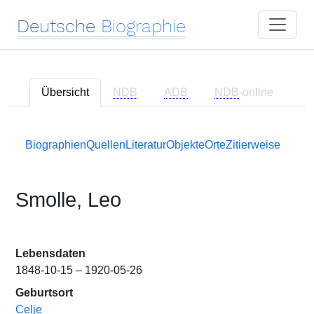
Deutsche
Biographie
Übersicht
NDB
ADB
NDB
-online
Biographien
Quellen
Literatur
Objekte
Orte
Zitierweise
Smolle, Leo
Lebensdaten
1848-10-15 – 1920-05-26
Geburtsort
Celje