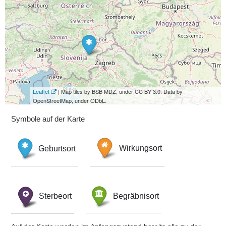
Leaflet
| Map tiles by BSB MDZ, under CC BY 3.0. Data by
OpenStreetMap, under ODbL.
Symbole auf der Karte
Geburtsort
Wirkungsort
Sterbeort
Begräbnisort