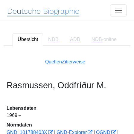
Deutsche
Biographie
Übersicht
NDB
ADB
NDB
-online
Quellen
Zitierweise
Rasmussen, Oddfríður M.
Lebensdaten
1969 –
Normdaten
GND: 101788403X
|
GND-Explorer
|
OGND
|