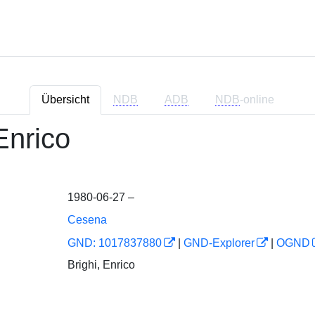
Übersicht
NDB
ADB
NDB
-online
Enrico
1980-06-27 –
Cesena
GND: 1017837880
|
GND-Explorer
|
OGND
Brighi, Enrico