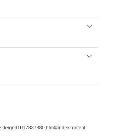
hie.de/gnd1017837880.html#indexcontent