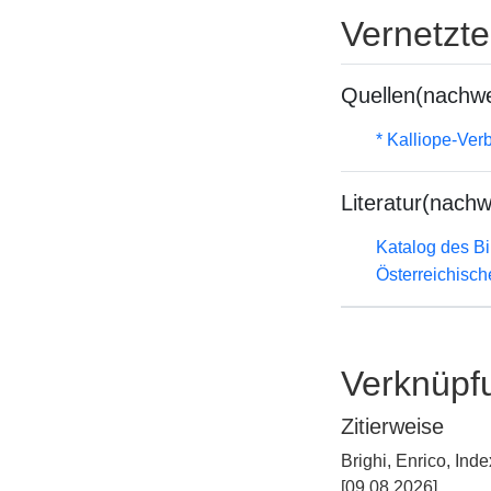
Vernetzt
Quellen(nachwe
* Kalliope-Ve
Literatur(nachw
Katalog des B
Österreichisc
Verknüpf
Zitierweise
Brighi, Enrico, In
[09.08.2026].