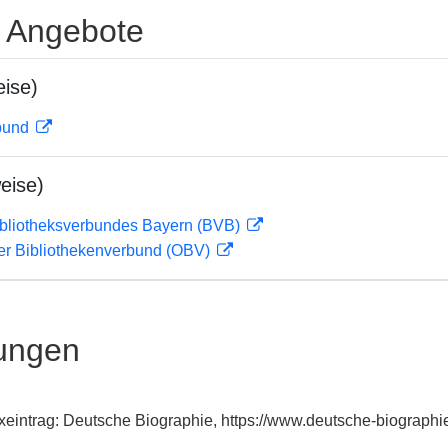
e Angebote
ise)
rbund
eise)
ibliotheksverbundes Bayern (BVB)
her Bibliothekenverbund (OBV)
ungen
dexeintrag: Deutsche Biographie, https://www.deutsche-biograp