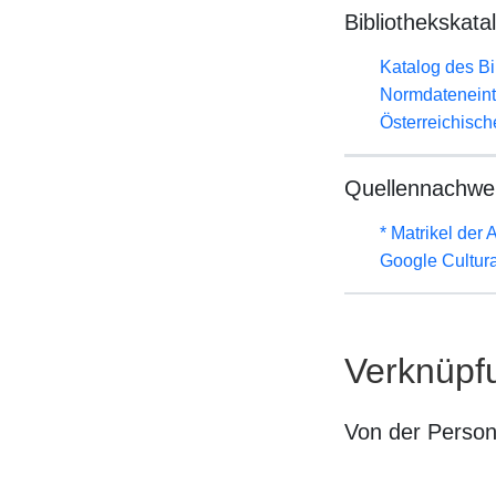
Bibliothekskata
Katalog des B
Normdateneint
Österreichisc
Quellennachwe
* Matrikel de
Google Cultural
Verknüpf
Von der Perso