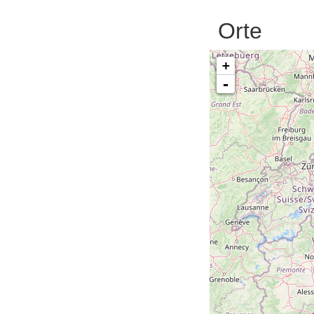
Orte
+
-