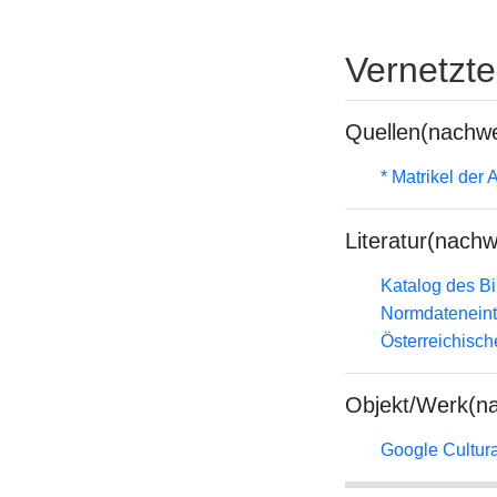
Vernetzt
Quellen(nachwe
* Matrikel de
Literatur(nachw
Katalog des B
Normdateneint
Österreichisc
Objekt/Werk(n
Google Cultural