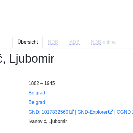
Übersicht
NDB
ADB
NDB
-online
́, Ljubomir
1882 – 1945
Belgrad
Belgrad
GND: 1017832560
|
GND-Explorer
|
OGND
Ivanović, Ljubomir