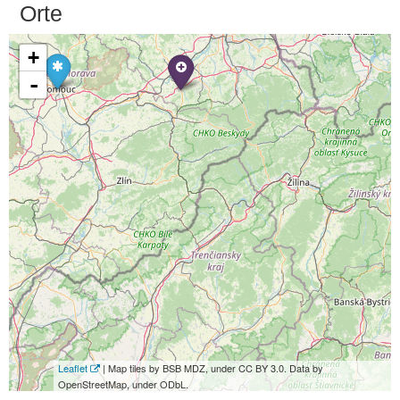
Orte
+
-
Leaflet
| Map tiles by BSB MDZ, under CC BY 3.0. Data by
OpenStreetMap, under ODbL.