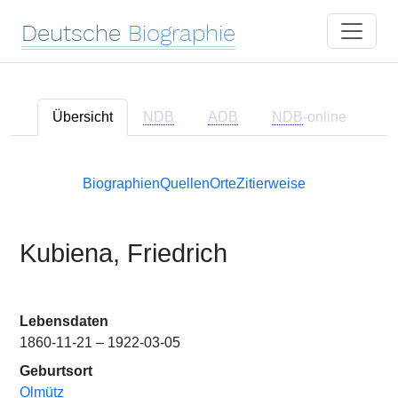
Deutsche
Biographie
Übersicht
NDB
ADB
NDB
-online
Biographien
Quellen
Orte
Zitierweise
Kubiena, Friedrich
Lebensdaten
1860-11-21 – 1922-03-05
Geburtsort
Olmütz