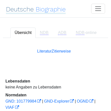
Deutsche
Biographie
Übersicht
NDB
ADB
NDB
-online
Literatur
Zitierweise
Lebensdaten
keine Angaben zu Lebensdaten
Normdaten
GND: 101779984
|
GND-Explorer
|
OGND
|
VIAF