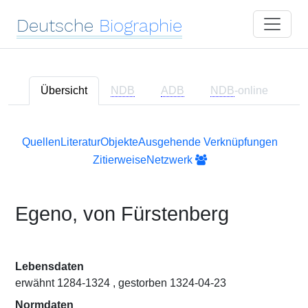
Deutsche
Biographie
Übersicht
NDB
ADB
NDB
-online
Quellen
Literatur
Objekte
Ausgehende Verknüpfungen
Zitierweise
Netzwerk
Egeno, von Fürstenberg
Lebensdaten
erwähnt 1284-1324 , gestorben 1324-04-23
Normdaten