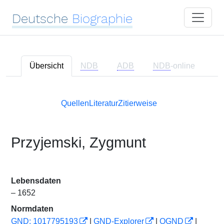
Deutsche
Biographie
Übersicht
NDB
ADB
NDB
-online
Quellen
Literatur
Zitierweise
Przyjemski, Zygmunt
Lebensdaten
– 1652
Normdaten
GND: 1017795193
|
GND-Explorer
|
OGND
|