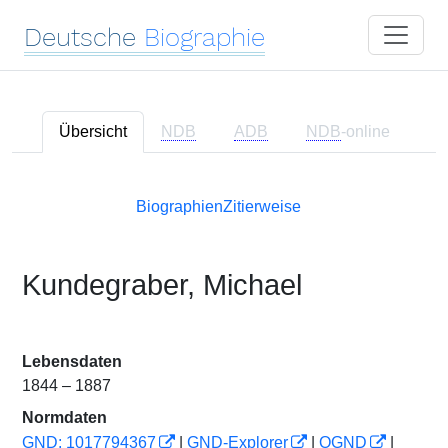
Deutsche
Biographie
Übersicht
NDB
ADB
NDB
-online
Biographien
Zitierweise
Kundegraber, Michael
Lebensdaten
1844 – 1887
Normdaten
GND: 1017794367
|
GND-Explorer
|
OGND
|