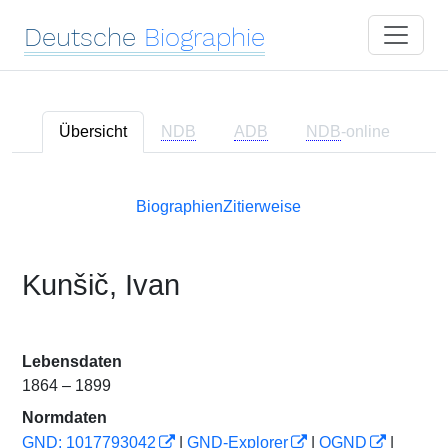
Deutsche
Biographie
Übersicht
NDB
ADB
NDB
-online
Biographien
Zitierweise
Kunšič, Ivan
Lebensdaten
1864 – 1899
Normdaten
GND: 1017793042
|
GND-Explorer
|
OGND
|