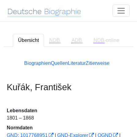
Deutsche
Biographie
Übersicht
NDB
ADB
NDB
-online
Biographien
Quellen
Literatur
Zitierweise
Kuřák, František
Lebensdaten
1801 – 1868
Normdaten
GND: 1017768951
|
GND-Explorer
|
OGND
|