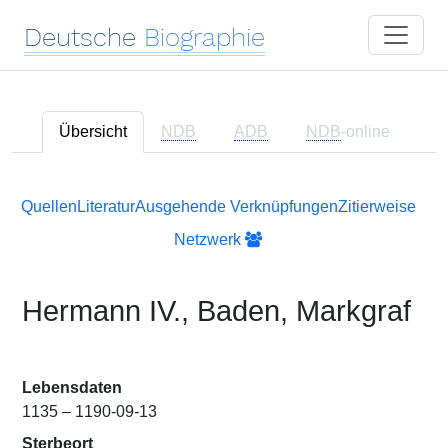
Deutsche
Biographie
Übersicht
NDB
ADB
NDB
-online
Quellen
Literatur
Ausgehende Verknüpfungen
Zitierweise
Netzwerk
Hermann IV., Baden, Markgraf
Lebensdaten
1135 – 1190-09-13
Sterbeort