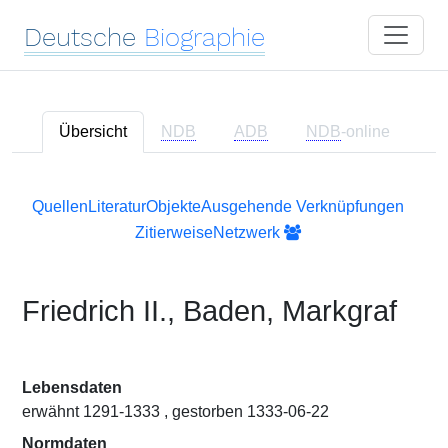
Deutsche
Biographie
Übersicht
NDB
ADB
NDB
-online
Quellen
Literatur
Objekte
Ausgehende Verknüpfungen
Zitierweise
Netzwerk
Friedrich II., Baden, Markgraf
Lebensdaten
erwähnt 1291-1333 , gestorben 1333-06-22
Normdaten