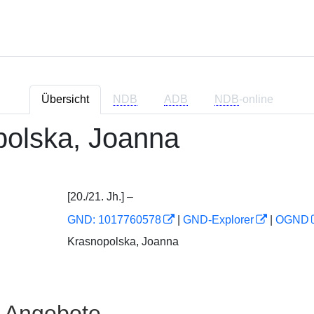
Übersicht
NDB
ADB
NDB
-online
polska, Joanna
[20./21. Jh.] –
GND: 1017760578
|
GND-Explorer
|
OGND
Krasnopolska, Joanna
e Angebote