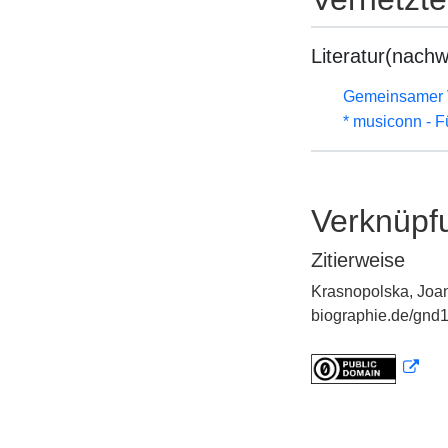
Literatur(nachw
Gemeinsamer 
* musiconn - F
Verknüpf
Zitierweise
Krasnopolska, Joan
biographie.de/gnd1