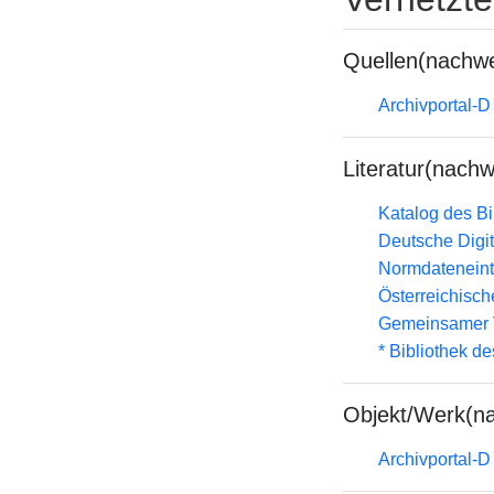
Quellen(nachwe
Archivportal-
Literatur(nachw
Katalog des B
Deutsche Digit
Normdateneint
Österreichisc
Gemeinsamer 
* Bibliothek de
Objekt/Werk(n
Archivportal-