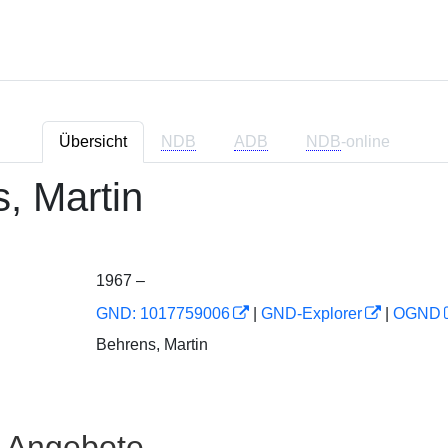
Übersicht
NDB
ADB
NDB
-online
, Martin
1967 –
GND: 1017759006
|
GND-Explorer
|
OGND
Behrens, Martin
e Angebote