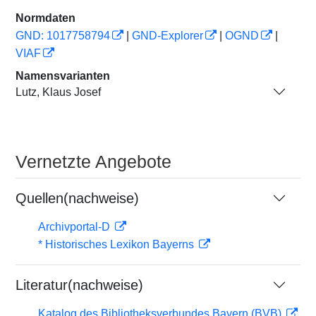
Normdaten
GND: 1017758794
|
GND-Explorer
|
OGND
|
VIAF
Namensvarianten
Lutz, Klaus Josef
Vernetzte Angebote
Quellen(nachweise)
Archivportal-D
* Historisches Lexikon Bayerns
Literatur(nachweise)
Katalog des Bibliotheksverbundes Bayern (BVB)