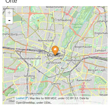
Orte
+
-
Leaflet
| Map tiles by BSB MDZ, under CC BY 3.0. Data by
OpenStreetMap, under ODbL.