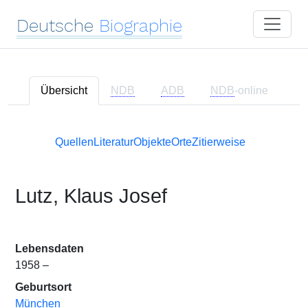
Deutsche
Biographie
Übersicht
NDB
ADB
NDB
-online
Quellen
Literatur
Objekte
Orte
Zitierweise
Lutz, Klaus Josef
Lebensdaten
1958 –
Geburtsort
München