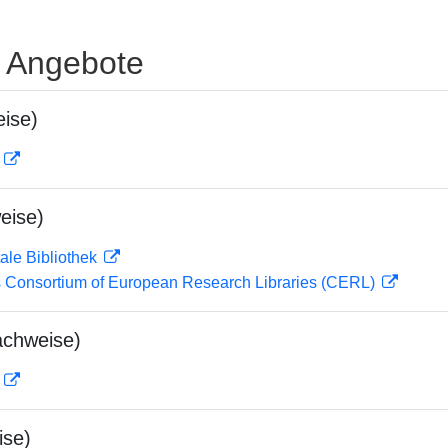
e Angebote
ise)
D
eise)
ale Bibliothek
 Consortium of European Research Libraries (CERL)
achweise)
D
ise)