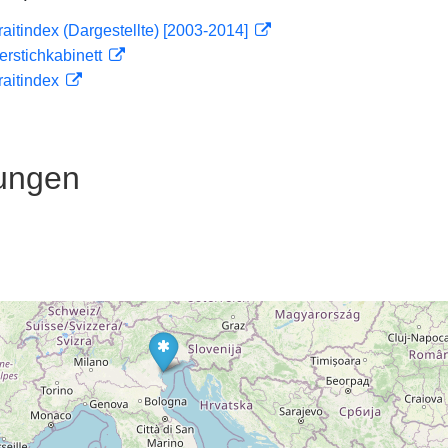
traitindex (Dargestellte) [2003-2014]
ferstichkabinett
traitindex
ungen