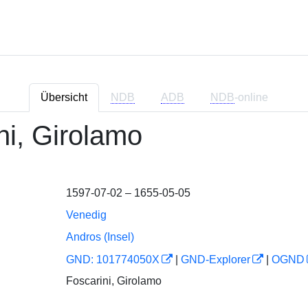
Übersicht
NDB
ADB
NDB
-online
ni, Girolamo
1597-07-02 – 1655-05-05
Venedig
Andros (Insel)
GND: 101774050X
|
GND-Explorer
|
OGND
Foscarini, Girolamo