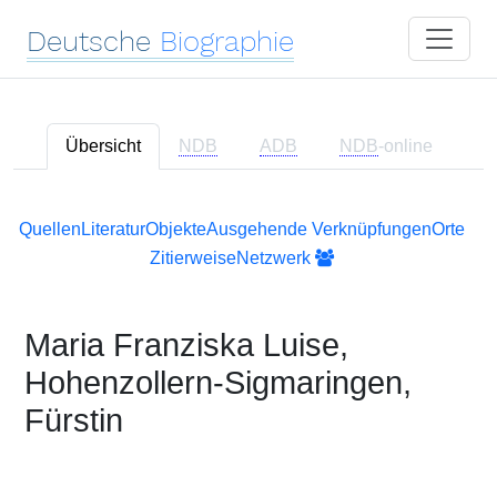
Deutsche
Biographie
Übersicht
NDB
ADB
NDB
-online
Quellen
Literatur
Objekte
Ausgehende Verknüpfungen
Orte
Zitierweise
Netzwerk
Maria Franziska Luise,
Hohenzollern-Sigmaringen,
Fürstin