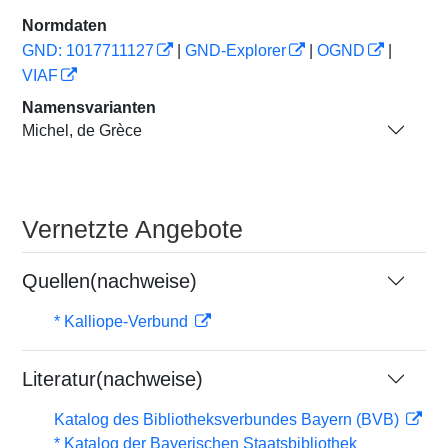
Normdaten
GND: 1017711127
|
GND-Explorer
|
OGND
|
VIAF
Namensvarianten
Michel, de Grèce
Vernetzte Angebote
Quellen(nachweise)
* Kalliope-Verbund
Literatur(nachweise)
Katalog des Bibliotheksverbundes Bayern (BVB)
* Katalog der Bayerischen Staatsbibliothek