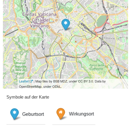
Leaflet
| Map tiles by BSB MDZ, under CC BY 3.0. Data by
OpenStreetMap, under ODbL.
Symbole auf der Karte
Geburtsort
Wirkungsort