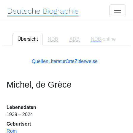
Deutsche
Biographie
Übersicht
NDB
ADB
NDB
-online
Quellen
Literatur
Orte
Zitierweise
Michel, de Grèce
Lebensdaten
1939 – 2024
Geburtsort
Rom