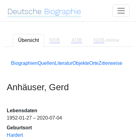
Deutsche
Biographie
Übersicht
NDB
ADB
NDB
-online
Biographien
Quellen
Literatur
Objekte
Orte
Zitierweise
Anhäuser, Gerd
Lebensdaten
1952-01-27 – 2020-07-04
Geburtsort
Hardert