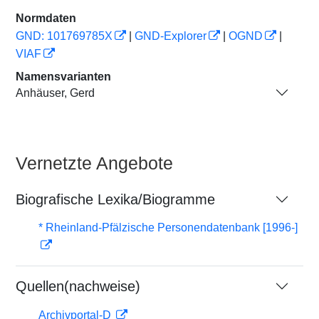
Normdaten
GND: 101769785X
|
GND-Explorer
|
OGND
|
VIAF
Namensvarianten
Anhäuser, Gerd
Vernetzte Angebote
Biografische Lexika/Biogramme
* Rheinland-Pfälzische Personendatenbank [1996-]
Quellen(nachweise)
Archivportal-D