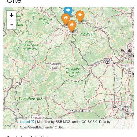
Orte
+
-
Leaflet
| Map tiles by BSB MDZ, under CC BY 3.0. Data by
OpenStreetMap, under ODbL.