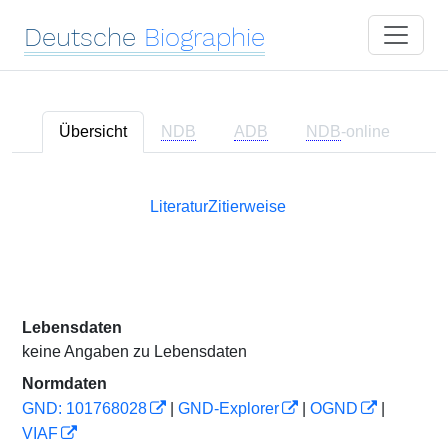
Deutsche
Biographie
Übersicht
NDB
ADB
NDB
-online
Literatur
Zitierweise
Lebensdaten
keine Angaben zu Lebensdaten
Normdaten
GND: 101768028
|
GND-Explorer
|
OGND
|
VIAF