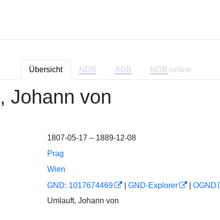
Übersicht
NDB
ADB
NDB
-online
, Johann von
1807-05-17 – 1889-12-08
Prag
Wien
GND: 1017674469
|
GND-Explorer
|
OGND
Umlauft, Johann von