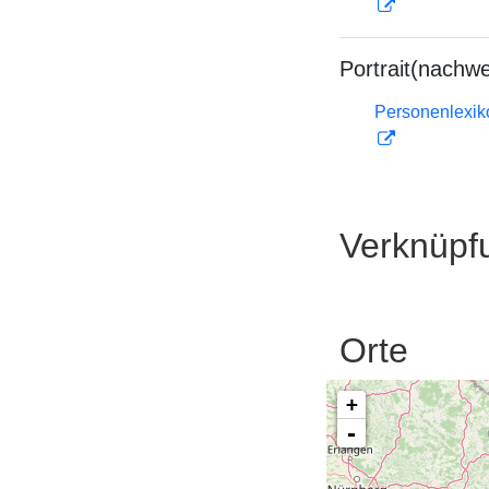
Portrait(nachwe
Personenlexiko
Verknüpf
Orte
+
-