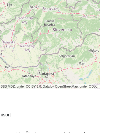
by BSB MDZ, under CC BY 3.0. Data by OpenStreetMap, under ODbL.
isort