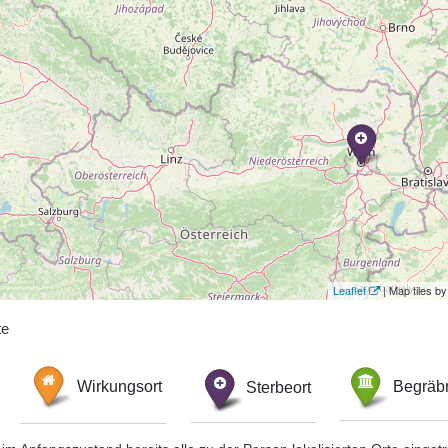
Leaflet
| Map tiles 
te
Wirkungsort
Sterbeort
Begräbn