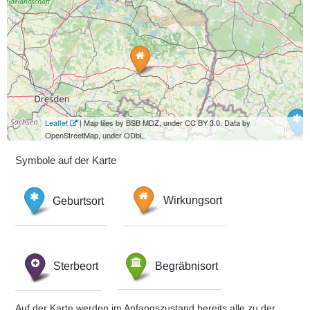
Leaflet
| Map tiles by BSB MDZ, under CC BY 3.0. Data by
OpenStreetMap, under ODbL.
Symbole auf der Karte
Geburtsort
Wirkungsort
Sterbeort
Begräbnisort
Auf der Karte werden im Anfangszustand bereits alle zu der