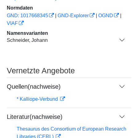
Normdaten
GND: 1017668345
|
GND-Explorer
|
OGND
|
VIAF
Namensvarianten
Schneider, Johann
Vernetzte Angebote
Quellen(nachweise)
* Kalliope-Verbund
Literatur(nachweise)
Thesaurus des Consortium of European Research
Libraries (CERL)