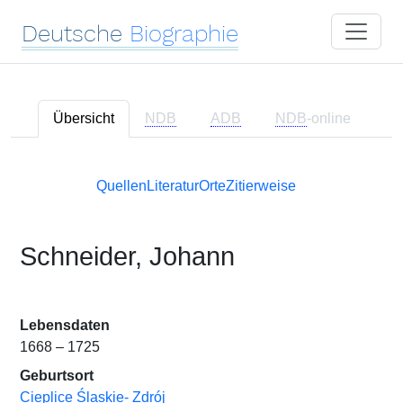
Deutsche
Biographie
Übersicht
NDB
ADB
NDB
-online
Quellen
Literatur
Orte
Zitierweise
Schneider, Johann
Lebensdaten
1668 – 1725
Geburtsort
Cieplice Ślaskie- Zdrój