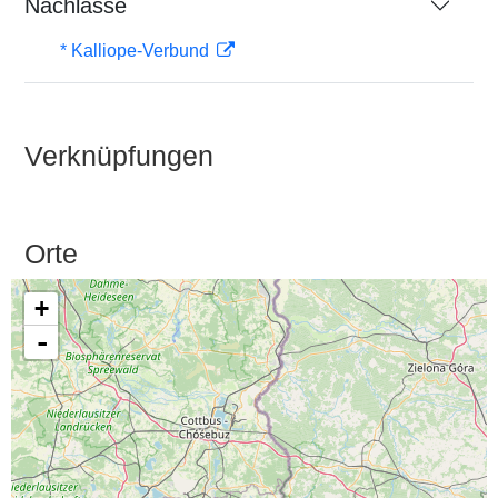
Nachlässe
* Kalliope-Verbund
Verknüpfungen
Orte
+
-