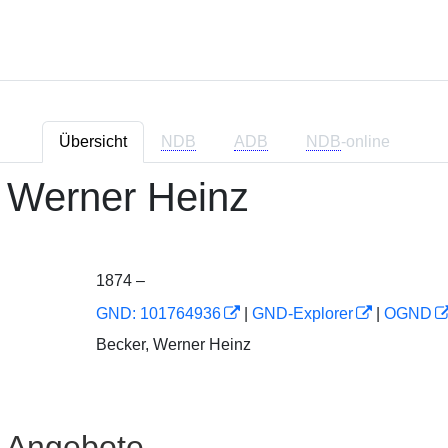
Übersicht
NDB
ADB
NDB
-online
 Werner Heinz
1874 –
GND: 101764936
|
GND-Explorer
|
OGND
Becker, Werner Heinz
e Angebote