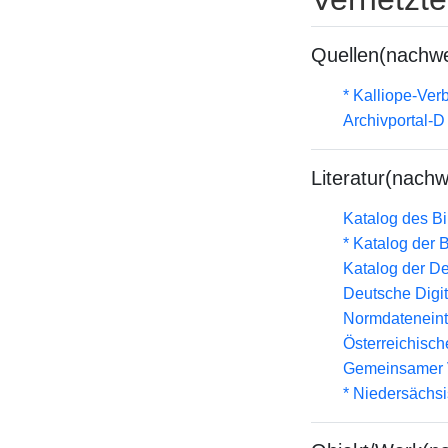
Quellen(nachwe
* Kalliope-Ve
Archivportal-
Literatur(nachw
Katalog des B
* Katalog der
Katalog der D
Deutsche Digit
Normdateneint
Österreichisc
Gemeinsamer 
* Niedersächs