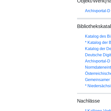
Objekt/Werk(n
Archivportal-
Bibliothekskata
Katalog des B
* Katalog der
Katalog der D
Deutsche Digit
Archivportal-
Normdateneint
Österreichisc
Gemeinsamer 
* Niedersächs
Nachlässe
* Kalliope-Ve