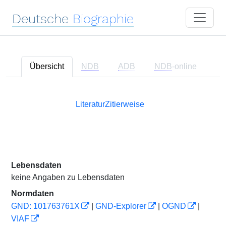
Deutsche
Biographie
Übersicht
NDB
ADB
NDB
-online
Literatur
Zitierweise
Lebensdaten
keine Angaben zu Lebensdaten
Normdaten
GND: 101763761X
|
GND-Explorer
|
OGND
|
VIAF