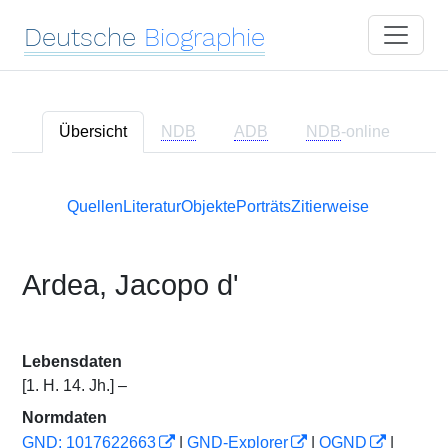
Deutsche
Biographie
Übersicht
NDB
ADB
NDB
-online
Quellen
Literatur
Objekte
Porträts
Zitierweise
Ardea, Jacopo d'
Lebensdaten
[1. H. 14. Jh.] –
Normdaten
GND: 1017622663
|
GND-Explorer
|
OGND
|