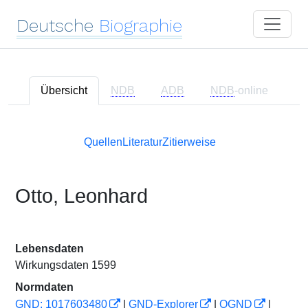
Deutsche
Biographie
Übersicht
NDB
ADB
NDB
-online
Quellen
Literatur
Zitierweise
Otto, Leonhard
Lebensdaten
Wirkungsdaten 1599
Normdaten
GND: 1017603480
|
GND-Explorer
|
OGND
|