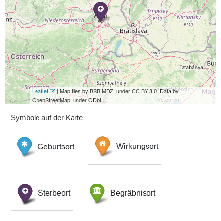
Leaflet
| Map tiles by BSB MDZ, under CC BY 3.0. Data by
OpenStreetMap, under ODbL.
Symbole auf der Karte
Geburtsort
Wirkungsort
Sterbeort
Begräbnisort