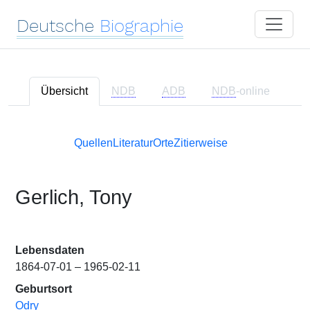
Deutsche
Biographie
Übersicht
NDB
ADB
NDB
-online
Quellen
Literatur
Orte
Zitierweise
Gerlich, Tony
Lebensdaten
1864-07-01 – 1965-02-11
Geburtsort
Odry