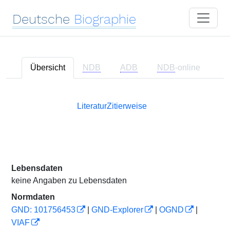
Deutsche
Biographie
Übersicht
NDB
ADB
NDB
-online
Literatur
Zitierweise
Lebensdaten
keine Angaben zu Lebensdaten
Normdaten
GND: 101756453
|
GND-Explorer
|
OGND
|
VIAF