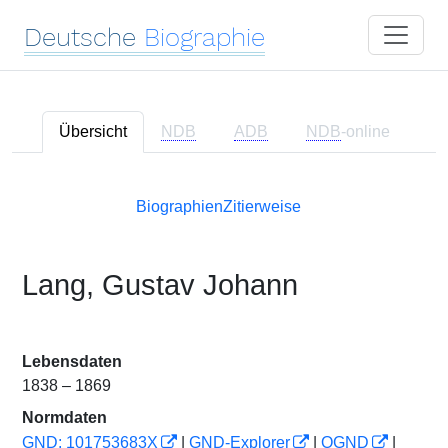
Deutsche
Biographie
Übersicht
NDB
ADB
NDB
-online
Biographien
Zitierweise
Lang, Gustav Johann
Lebensdaten
1838 – 1869
Normdaten
GND: 101753683X
|
GND-Explorer
|
OGND
|