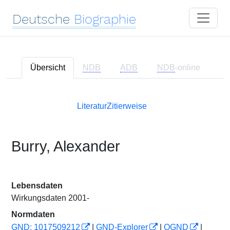
Deutsche
Biographie
Übersicht
NDB
ADB
NDB
-online
Literatur
Zitierweise
Burry, Alexander
Lebensdaten
Wirkungsdaten 2001-
Normdaten
GND: 1017509212
|
GND-Explorer
|
OGND
|