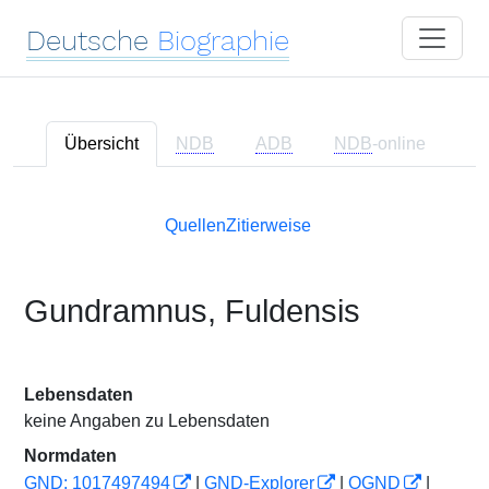
Deutsche
Biographie
Übersicht
NDB
ADB
NDB
-online
Quellen
Zitierweise
Gundramnus, Fuldensis
Lebensdaten
keine Angaben zu Lebensdaten
Normdaten
GND: 1017497494
|
GND-Explorer
|
OGND
|