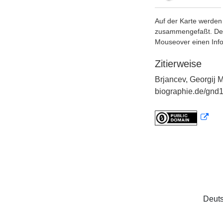
Auf der Karte werden 
zusammengefaßt. Der S
Mouseover einen Inf
Zitierweise
Brjancev, Georgij M
biographie.de/gnd
Deuts