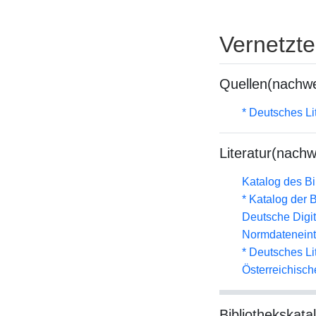
Vernetzt
Quellen(nachwe
* Deutsches Li
Literatur(nachw
Katalog des B
* Katalog der
Deutsche Digit
Normdateneint
* Deutsches Li
Österreichisc
Bibliothekskata