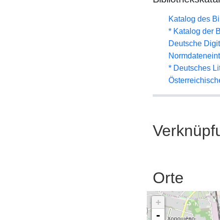
Katalog des B
* Katalog der
Deutsche Digit
Normdateneint
* Deutsches Li
Österreichisc
Verknüpf
Orte
+
-