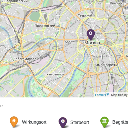
Leaflet
| Map tiles 
te
Wirkungsort
Sterbeort
Begräbn