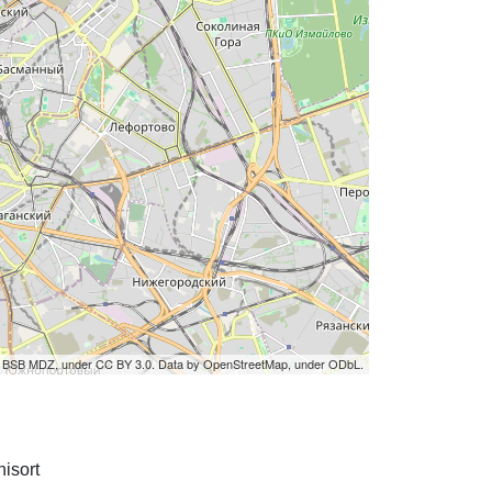
by BSB MDZ, under CC BY 3.0. Data by OpenStreetMap, under ODbL.
isort