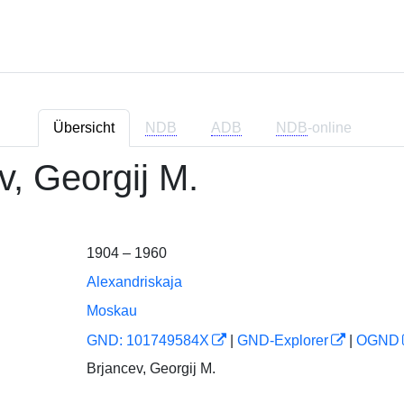
Übersicht
NDB
ADB
NDB
-online
v, Georgij M.
1904 – 1960
Alexandriskaja
Moskau
GND: 101749584X
|
GND-Explorer
|
OGND
Brjancev, Georgij M.