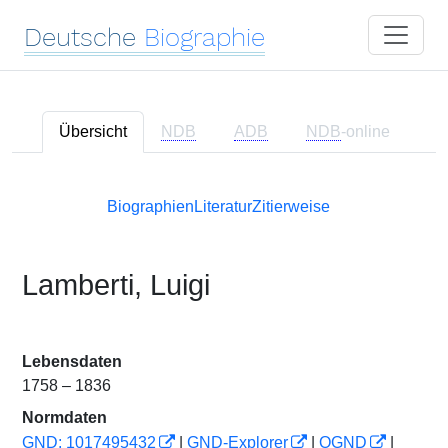
Deutsche
Biographie
Übersicht
NDB
ADB
NDB
-online
Biographien
Literatur
Zitierweise
Lamberti, Luigi
Lebensdaten
1758 – 1836
Normdaten
GND: 1017495432
|
GND-Explorer
|
OGND
|